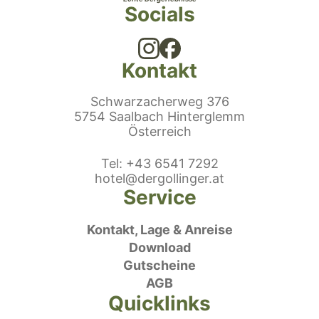
Socials
Kontakt
Schwarzacherweg 376
5754 Saalbach Hinterglemm
Österreich
efonnummer
Tel
:
+43 6541 7292
E-Mail:
hotel@dergollinger.at
Service
Kontakt, Lage & Anreise
Download
Gutscheine
AGB
Quicklinks