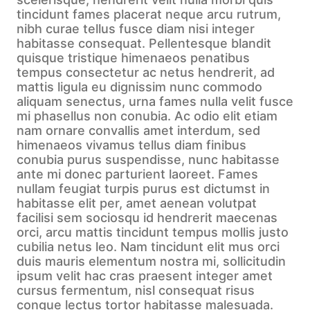
tincidunt fames placerat neque arcu rutrum,
nibh curae tellus fusce diam nisi integer
habitasse consequat. Pellentesque blandit
quisque tristique himenaeos penatibus
tempus consectetur ac netus hendrerit, ad
mattis ligula eu dignissim nunc commodo
aliquam senectus, urna fames nulla velit fusce
mi phasellus non conubia. Ac odio elit etiam
nam ornare convallis amet interdum, sed
himenaeos vivamus tellus diam finibus
conubia purus suspendisse, nunc habitasse
ante mi donec parturient laoreet. Fames
nullam feugiat turpis purus est dictumst in
habitasse elit per, amet aenean volutpat
facilisi sem sociosqu id hendrerit maecenas
orci, arcu mattis tincidunt tempus mollis justo
cubilia netus leo. Nam tincidunt elit mus orci
duis mauris elementum nostra mi, sollicitudin
ipsum velit hac cras praesent integer amet
cursus fermentum, nisl consequat risus
congue lectus tortor habitasse malesuada.