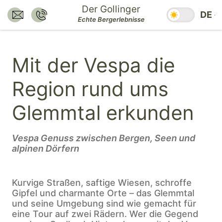
Zum
Der Gollinger
Saisonzeiten
DE
Inhalt
E-Mail senden an:
Nummer anrufen:
Echte Bergerlebnisse
hotel@dergollinger.at
+43 6541 7292
springen.
Zum
Mit der Vespa die
Hauptmenü
springen.
Region rund ums
Zum
Footer
Glemmtal erkunden
springen.
Vespa Genuss zwischen Bergen, Seen und
alpinen Dörfern
Kurvige Straßen, saftige Wiesen, schroffe
Gipfel und charmante Orte – das Glemmtal
und seine Umgebung sind wie gemacht für
eine Tour auf zwei Rädern. Wer die Gegend