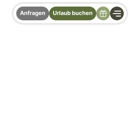
Specials
Anfragen
Urlaub buchen
Verwöhnpension im
Gollinger
Ihre Halbpension in Saalbach Hinterglemm
Regionaler Genuss am Morgen & am Abend
Mit unserer Verwöhnpension genießen Sie als
Gast im Gollinger einen rundum sorglosen
Urlaub – kulinarisch begleitet vom ersten
Kaffee bis zum letzten Gang am Abend. Als