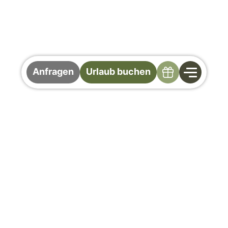
Specials
Anfragen
Urlaub buchen
Wandern in Saalbach
Hinterglemm
400 Kilometer Wanderwege im „Home of
Lässig“