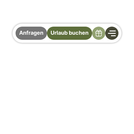
Specials
Anfragen
Urlaub buchen
Winter in Saalbach
Hinterglemm
Vielfältiger Winterurlaub im „Home of Lässig“
Erleben Sie einen unvergesslichen Winter in
Saalbach Hinterglemm, dem „Home of Lässig“.