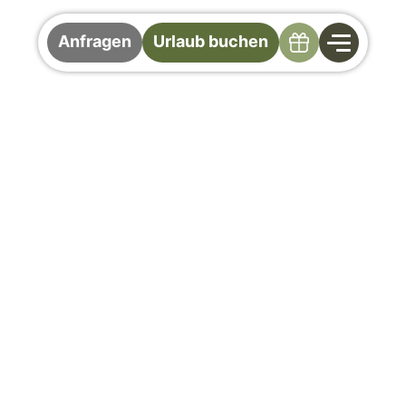
Specials
Anfragen
Urlaub buchen
Joker Card
Ihre Eintrittskarte zu den lässigsten
Bergerlebnissen
Mehr erleben. Mehr inklusive. Mehr
Gollinger.
Als Gast im Hotel Der Gollinger erhalten Sie
bei Ihrer Ankunft die kostenlose JOKER CARD
– Ihr Schlüssel zu zahlreichen