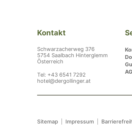
Kontakt
S
Schwarzacherweg 376
Ko
5754 Saalbach Hinterglemm
Do
Österreich
Gu
A
efonnummer
Tel
:
+43 6541 7292
E-Mail:
hotel@dergollinger.at
Sitemap
Impressum
Barrierefrei