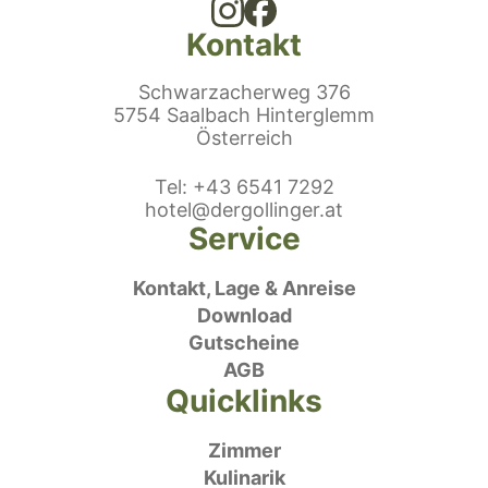
Kontakt
Schwarzacherweg 376
5754 Saalbach Hinterglemm
Österreich
efonnummer
Tel
:
+43 6541 7292
E-Mail:
hotel@dergollinger.at
Service
Kontakt, Lage & Anreise
Download
Gutscheine
AGB
Quicklinks
Zimmer
Kulinarik