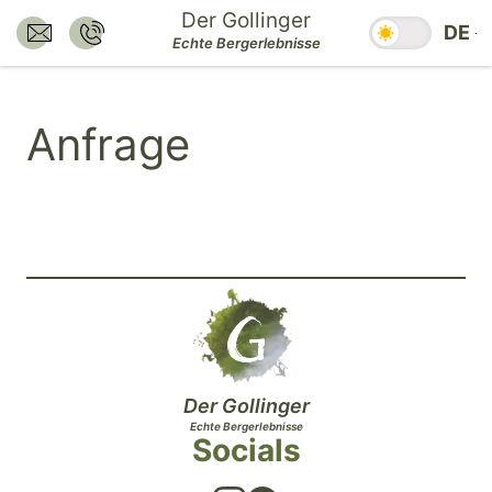
Zum
Der Gollinger
Saisonzeiten
DE
Inhalt
E-Mail senden an:
Nummer anrufen:
Echte Bergerlebnisse
hotel@dergollinger.at
+43 6541 7292
springen.
Zum
Anfrage
Hauptmenü
springen.
Zum
Footer
springen.
Der Gollinger
Echte Bergerlebnisse
Socials