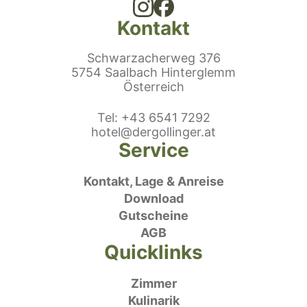
Kontakt
Schwarzacherweg 376
5754 Saalbach Hinterglemm
Österreich
efonnummer
Tel
:
+43 6541 7292
E-Mail:
hotel@dergollinger.at
Service
Kontakt, Lage & Anreise
Download
Gutscheine
AGB
Quicklinks
Zimmer
Kulinarik