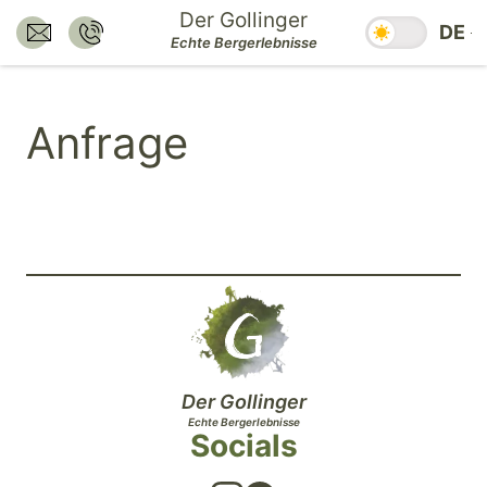
Zum
Der Gollinger
Saisonzeiten
DE
Inhalt
E-Mail senden an:
Nummer anrufen:
Echte Bergerlebnisse
hotel@dergollinger.at
+43 6541 7292
springen.
Zum
Anfrage
Hauptmenü
springen.
Zum
Footer
springen.
Der Gollinger
Echte Bergerlebnisse
Socials