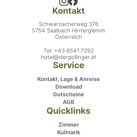
Kontakt
Schwarzacherweg 376
5754 Saalbach Hinterglemm
Österreich
efonnummer
Tel
:
+43 6541 7292
E-Mail:
hotel@dergollinger.at
Service
Kontakt, Lage & Anreise
Download
Gutscheine
AGB
Quicklinks
Zimmer
Kulinarik