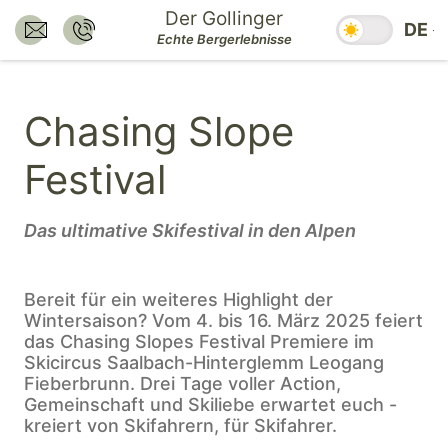
Zum
Der Gollinger
Saisonzeiten
DE
Inhalt
E-Mail senden an:
Nummer anrufen:
Echte Bergerlebnisse
hotel@dergollinger.at
+43 6541 7292
springen.
Zum
Chasing Slope
Hauptmenü
springen.
Festival
Zum
Footer
springen.
Das ultimative Skifestival in den Alpen
Bereit für ein weiteres Highlight der
Wintersaison? Vom 4. bis 16. März 2025 feiert
das Chasing Slopes Festival Premiere im
Skicircus Saalbach-Hinterglemm Leogang
Fieberbrunn. Drei Tage voller Action,
Gemeinschaft und Skiliebe erwartet euch -
kreiert von Skifahrern, für Skifahrer.