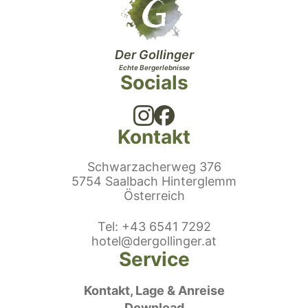
Der Gollinger
Echte Bergerlebnisse
Socials
Kontakt
Schwarzacherweg 376
5754 Saalbach Hinterglemm
Österreich
efonnummer
Tel
:
+43 6541 7292
E-Mail:
hotel@dergollinger.at
Service
Kontakt, Lage & Anreise
Download