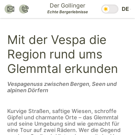
Zum
Der Gollinger
Saisonzeiten
DE
Inhalt
E-Mail senden an:
Nummer anrufen:
Echte Bergerlebnisse
hotel@dergollinger.at
+43 6541 7292
springen.
Zum
Mit der Vespa die
Hauptmenü
springen.
Region rund ums
Zum
Footer
Glemmtal erkunden
springen.
Vespagenuss zwischen Bergen, Seen und
alpinen Dörfern
Kurvige Straßen, saftige Wiesen, schroffe
Gipfel und charmante Orte – das Glemmtal
und seine Umgebung sind wie gemacht für
eine Tour auf zwei Rädern. Wer die Gegend