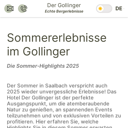
Zum
Der Gollinger
Saisonzeiten
DE
Inhalt
E-Mail senden an:
Nummer anrufen:
Echte Bergerlebnisse
hotel@dergollinger.at
+43 6541 7292
springen.
Zum
Sommererlebnisse
Hauptmenü
springen.
im Gollinger
Zum
Footer
springen.
Die Sommer-Highlights 2025
Der Sommer in Saalbach verspricht auch
2025 wieder unvergessliche Erlebnisse! Das
Hotel Der Gollinger ist der perfekte
Ausgangspunkt, um die atemberaubende
Natur zu genießen, an spannenden Events
teilzunehmen und von exklusiven Vorteilen zu
profitieren. Hier erfahren Sie, welche
Highlights Sie in diesem Sommer erwarten