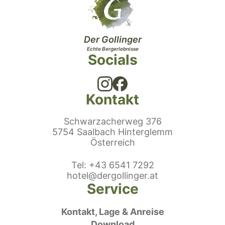
Der Gollinger
Echte Bergerlebnisse
Socials
Kontakt
Schwarzacherweg 376
5754 Saalbach Hinterglemm
Österreich
efonnummer
Tel
:
+43 6541 7292
E-Mail:
hotel@dergollinger.at
Service
Kontakt, Lage & Anreise
Download